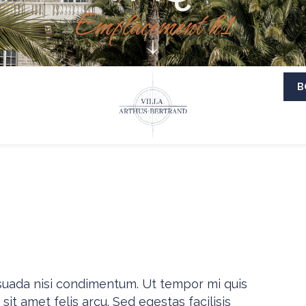
Emplacement h1
B
esuada nisi condimentum. Ut tempor mi quis
it amet felis arcu. Sed egestas facilisis