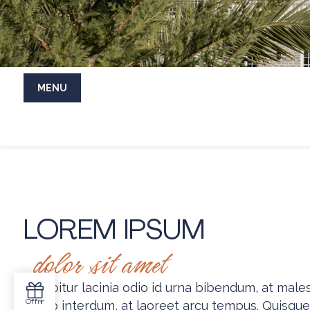
MENU
LOREM IPSUM
dolor sit amet
Curabitur lacinia odio id urna bibendum, at mal
libero interdum, at laoreet arcu tempus. Quisque s